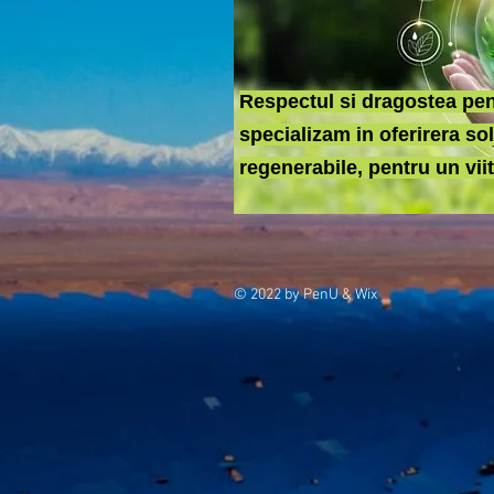
Respectul si dragostea pen
specializam in oferirera so
regenerabile, pentru un vii
© 2022 by PenU & Wix