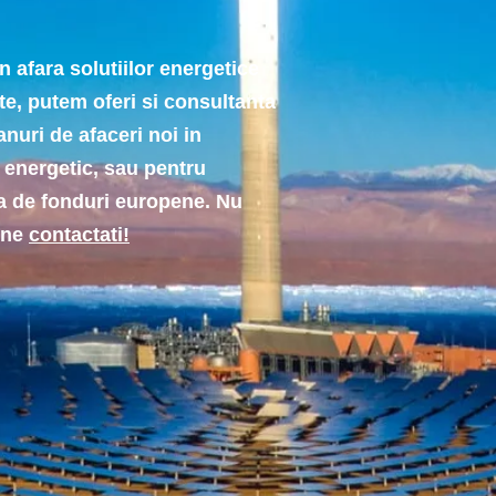
a solutiilor energetice
e, putem oferi si consultanta
anuri de afaceri noi in
energetic, sau pentru
a de fonduri europene. Nu
a ne
contactati!