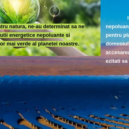
In afar
tru natura, ne-au determinat sa ne
nepoluant
lutii energetice nepoluante si
pentru pl
tor mai verde al planetei noastre.
domeniul 
accesare
ezitati s