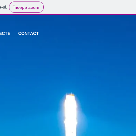
e-ul.
Începe acum
ECTE
CONTACT